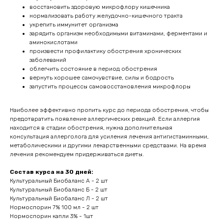
восстановить здоровую микрофлору кишечника
нормализовать работу желудочно-кишечного тракта
укрепить иммунитет организма
зарядить организм необходимыми витаминами, ферментами и
аминокислотами
произвести профилактику обострения хронических
заболеваний
облегчить состояние в период обострения
вернуть хорошее самочувствие, силы и бодрость
запустить процессы самовосстановления микрофлоры
Наиболее эффективно пропить курс до периода обострения, чтобы
предотвратить появление аллергических реакций. Если аллергия
находится в стадии обострения, нужна дополнительная
консультация аллерголога для усиления лечения антигистаминными,
метаболическими и другими лекарственными средствами. На время
лечения рекомендуем придерживаться диеты.
Состав курса на 30 дней:
Культуральный Биобаланс А - 2 шт
Культуральный Биобаланс Б - 2 шт
Культуральный Биобаланс Л - 2 шт
Нормоспорин 7% 100 мл - 2 шт
Нормоспорин капли 3% - 1шт