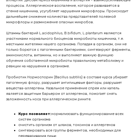
аллергии. Дисбактериоз кишечника и аллергия - взаимоусиливающие
процессы. Аллергическое воспаление, которое развивается в
стенке кишечника, усугубляет нарушения микрофлоры. Происходит
дальнейшее снижение количества представителей полезной
микрофлоры и размножение опасных микробов.
Штаммы бактерий L.acidophilus, B.bifidum, L.plantarum являются
участниками нормального биоценоза микробиоты кишечника, т.е.
местными жителями нашего организма. Попадая в организм, они не
только борются с патогенными бактериями, синтезируют ферменты,
аминокислоты, витамины, но и выполняют важную функцию
обучения собственной микробиоты правильному метаболизму и
реакции на нарушения в организме.
Пробиотик Нормоспорин (Bacillus subtilis) в составе курса убирает
патогенную флору, разрушает антипищевые факторы, разрушает
вещества-аллергены. Назальное применение спрея или капель
является защитным барьером от аллергенов, помогает снять
заложенность носа при аллергическом рините.
Курс позволяет:
нормализовать функционирование всех
систем организма
очистить организм от шлаков, токсинов и аллергенов
синтезировать все группы ферментов, необходимых для
переваривания пищи