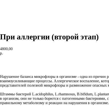
При аллергии (второй этап)
4800,00
р.
Добавить в корзину
Нарушение баланса микрофлоры в организме - одна из причин р
взаимоусиливающие процессы. Аллергическое воспаление, кото
представителей полезной микрофлоры и размножение опасных 
Штаммы бактерий L.acidophilus, L.rhamnosus, B.bifidum, L.pla
в организм, они не только борются с патогенными бактериями
правильному метаболизму и реакции на нарушения в организме.