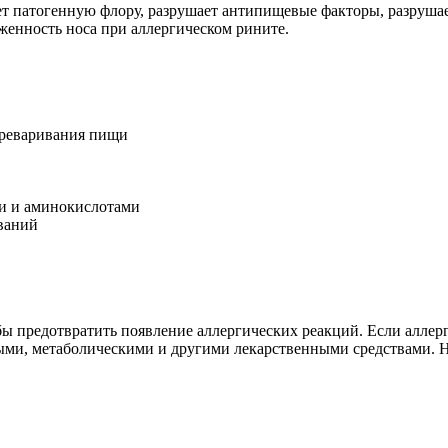
ирает патогенную флору, разрушает антипищевые факторы, разруш
оженность носа при аллергическом рините.
ереваривания пищи
и и аминокислотами
ваний
ы предотвратить появление аллергических реакций. Если аллерг
ыми, метаболическими и другими лекарственными средствами. Н