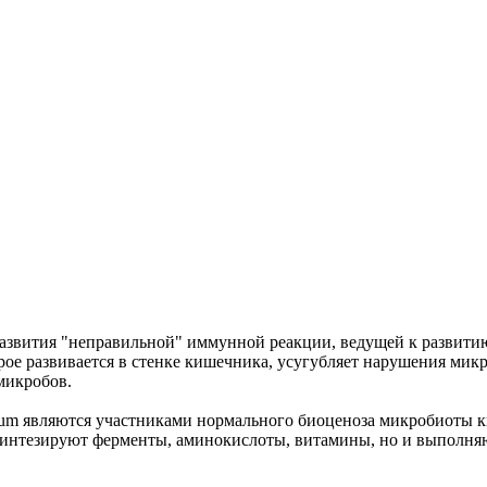
азвития "неправильной" иммунной реакции, ведущей к развитию
рое развивается в стенке кишечника, усугубляет нарушения ми
микробов.
ntarum являются участниками нормального биоценоза микробиоты
, синтезируют ферменты, аминокислоты, витамины, но и выпол