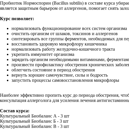
Пробиотик Нормоспорин (Bacillus subtilis) в составе курса уб
является защитным барьером от аллергенов, помогает снять зал
Курс позволяет:
нормализовать функционирование всех систем организма
очистить организм от шлаков, токсинов и аллергенов
синтезировать все группы ферментов, необходимых для п
восстановить здоровую микрофлору кишечника
нормализовать работу желудочно-кишечного тракта
укрепить иммунитет организма
зарядить организм необходимыми витаминами, ферментам
произвести профилактику обострения хронических заболе
облегчить состояние в период обострения
вернуть хорошее самочувствие, силы и бодрость
запустить процессы самовосстановления микрофлоры
Наиболее эффективно пропить курс до периода обострения, чтоб
консультация аллерголога для усиления лечения антигистаминн
Состав курса:
Культуральный Биобаланс А - 3 шт
Культуральный Биобаланс Б - 3 шт
Культуральный Биобаланс В - 3 шт