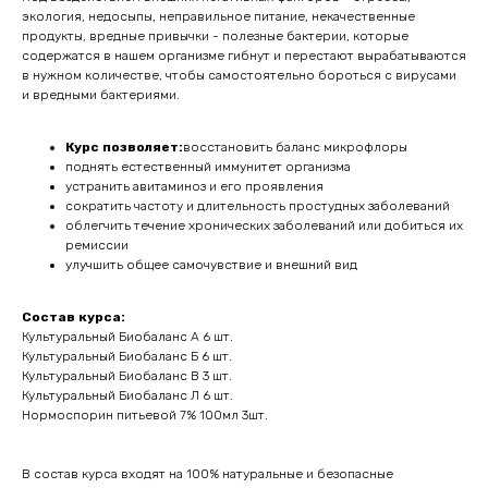
экология, недосыпы, неправильное питание, некачественные
продукты, вредные привычки - полезные бактерии, которые
содержатся в нашем организме гибнут и перестают вырабатываются
в нужном количестве, чтобы самостоятельно бороться с вирусами
и вредными бактериями.
Курс позволяет:
восстановить баланс микрофлоры
поднять естественный иммунитет организма
устранить авитаминоз и его проявления
сократить частоту и длительность простудных заболеваний
облегчить течение хронических заболеваний или добиться их
ремиссии
улучшить общее самочувствие и внешний вид
Состав курса:
Культуральный Биобаланс А 6 шт.
Культуральный Биобаланс Б 6 шт.
Культуральный Биобаланс В 3 шт.
Культуральный Биобаланс Л 6 шт.
Нормоспорин питьевой 7% 100мл 3шт.
В состав курса входят на 100% натуральные и безопасные