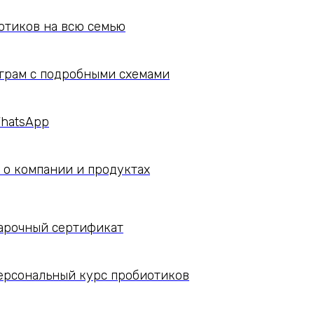
отиков на всю семью
еграм c подробными схемами
Tilda
WhatsApp
о компании и продуктах
арочный сертификат
ерсональный курс пробиотиков