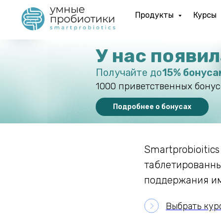
Продукты
Курсы
У нас появи
Получайте до
15% бонуса
1000 приветственных бонус
Подробнее о бонусах
Smartprobioitic
таблетированны
поддержания и
Выбрать кур