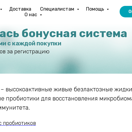
Доставка
Специалистам
Помощь
О
О нас
лась бонусная система
ми с каждой покупки
ов за регистрацию
s – высокоактивные живые безлактозные жидки
е пробиотики для восстановления микробиом
ммунитета.
с пробиотиков