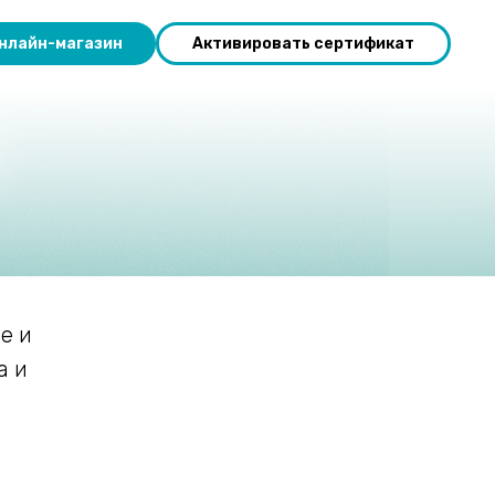
нлайн-магазин
Активировать сертификат
е и
а и