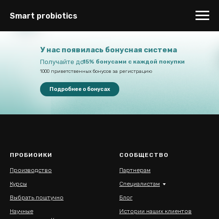
Smart probiotics
У нас появилась бонусная система
Получайте до
15% бонусами с каждой покупки
1000 приветственных бонусов за регистрацию
Подробнее о бонусах
ПРОБИОИКИ
СООБЩЕСТВО
Производство
Партнерам
Курсы
Специалистам
Выбрать поштучно
Блог
Научные
Истории наших клиентов