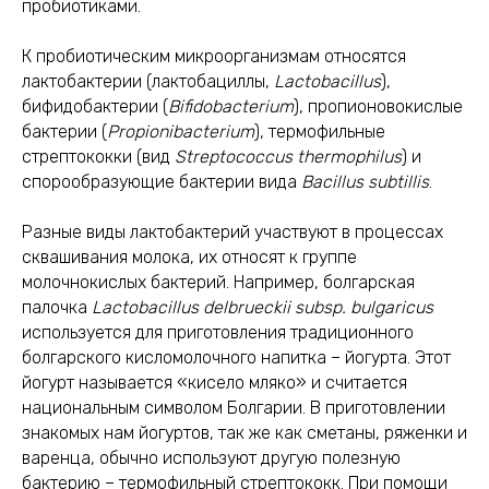
пробиотиками.
К пробиотическим микроорганизмам относятся
лактобактерии (лактобациллы,
Lactobacillus
),
бифидобактерии (
Bifidobacterium
), пропионовокислые
бактерии (
Propionibacterium
), термофильные
стрептококки (вид
Streptococcus thermophilus
) и
спорообразующие бактерии вида
Bacillus subtillis
.
Разные виды лактобактерий участвуют в процессах
сквашивания молока, их относят к группе
молочнокислых бактерий. Например, болгарская
палочка
Lactobacillus delbrueckii subsp. bulgaricus
используется для приготовления традиционного
болгарского кисломолочного напитка – йогурта. Этот
йогурт называется «кисело мляко» и считается
национальным символом Болгарии. В приготовлении
знакомых нам йогуртов, так же как сметаны, ряженки и
варенца, обычно используют другую полезную
бактерию – термофильный стрептококк. При помощи