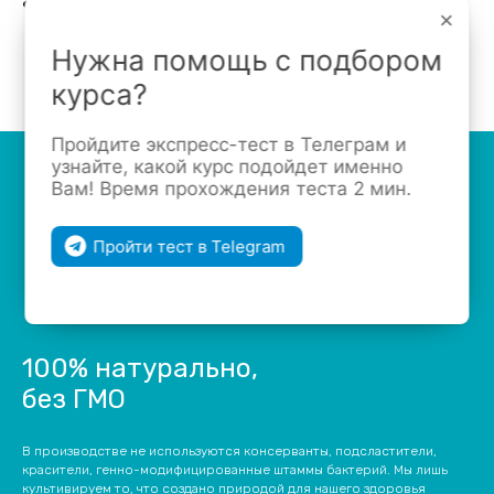
активность патогенной микрофлоры
.
×
Нужна помощь с подбором
курса?
Пройдите экспресс-тест в Телеграм и
узнайте, какой курс подойдет именно
Вам! Время прохождения теста 2 мин.
Пройти тест в Telegram
100% натурально,
без ГМО
В производстве не используются консерванты, подсластители,
красители, генно-модифицированные штаммы бактерий. Мы лишь
культивируем то, что создано природой для нашего здоровья